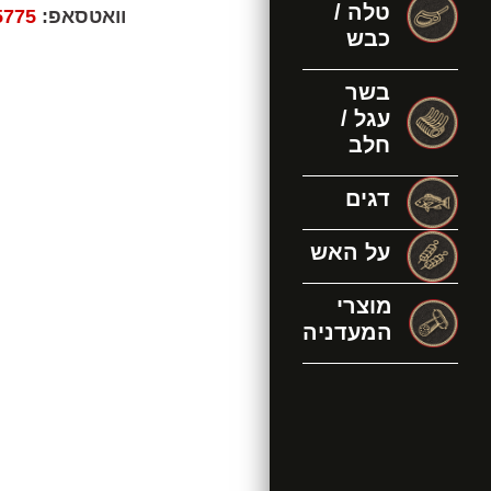
טלה /
וואטסאפ:
5775
כבש
בשר
עגל /
חלב
דגים
על האש
מוצרי
המעדניה