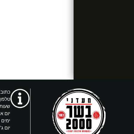
כתובת: 
טלפון
שעות 
יום א’
ימים ב’, ד
יום ג’ 4:00-9:00