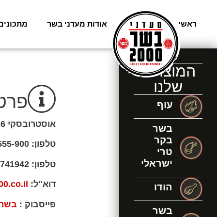
ראשי
משלוחים
אודות מעדני בשר
מתכונים
המוצרים
שלנו
פרט
עוף
אוסטרובסקי 36, רעננה
בשר
בקר
טלפון: 1-700-555-900
טרי
ישראלי
טלפון: 09-7741942
דוא"ל:
0.co.il
הודו
פייסבוק :
בשר 000
בשר