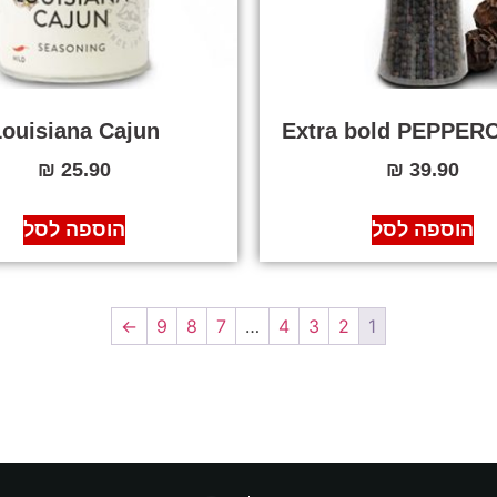
Louisiana Cajun
Extra bold PEPPE
₪
25.90
₪
39.90
הוספה לסל
הוספה לסל
←
9
8
7
…
4
3
2
1