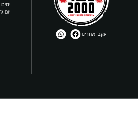
ימים ב’, ד
יום ג’ 4:00-9:00
עקבו אחרינו: