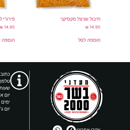
תיבול שניצל מקסיקני
פירורי לחם
₪
14.90
₪
14.90
הוספה לסל
הוספה 
כתובת: 
טלפון
שעות 
יום א’
ימים ב’, ד
יום ג’ 4:00-9:00
עקבו אחרינו: