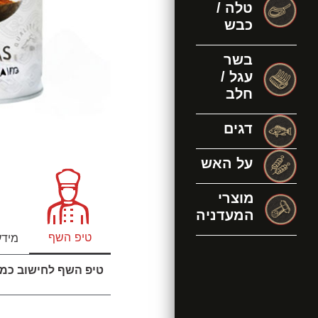
טלה /
כבש
בשר
עגל /
חלב
דגים
על האש
מוצרי
המעדניה
טיפ השף
מידע
טיפ השף לחישוב כמו