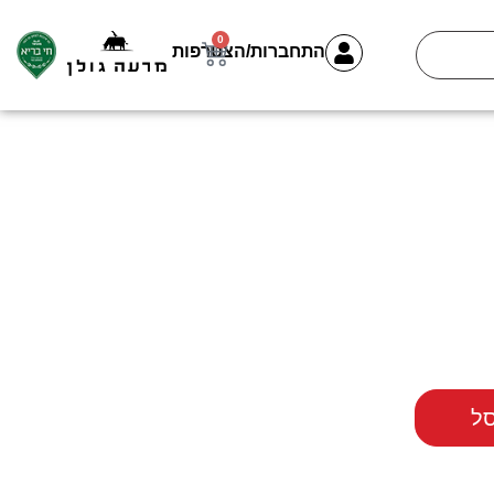
0
התחברות/הצטרפות
ל