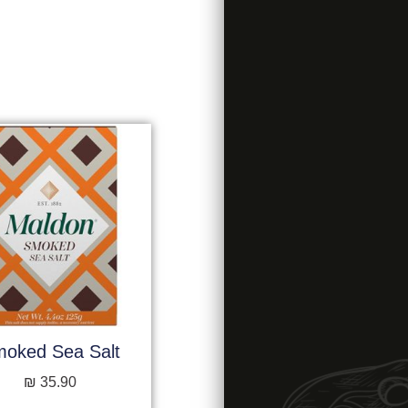
oked Sea Salt
₪
35.90