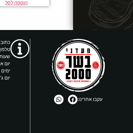
הוספה לסל
כתובת: 
טלפון
שעות 
יום א’
ימים ב’, ד
יום ג’ 4:00-9:00
עקבו אחרינו: