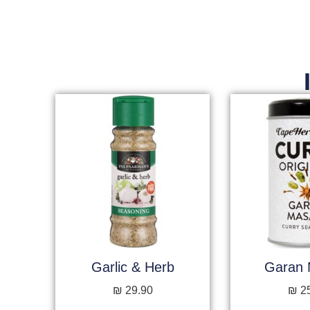
Garlic & Herb
Garan 
₪
29.90
₪
2