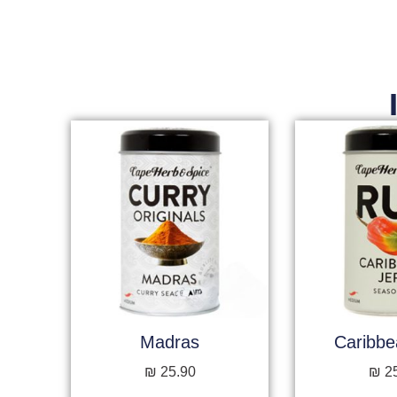
Madras
Caribbe
₪
25.90
₪
2