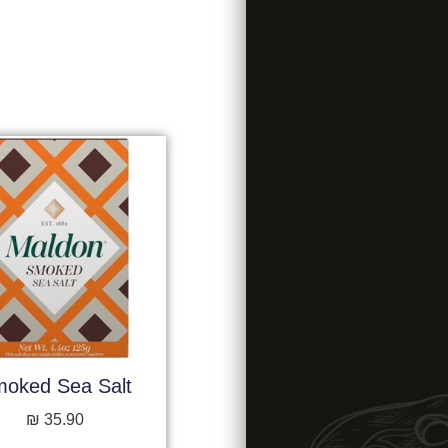
oked Sea Salt
₪
35.90