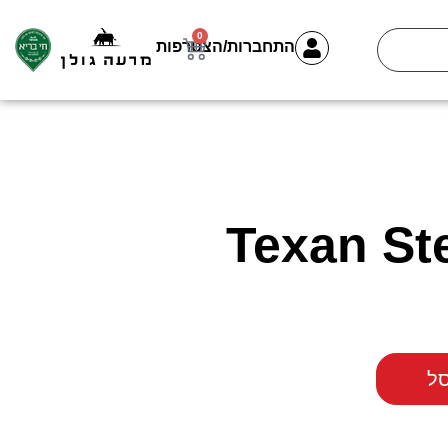
0
התחברות/הצטרפות
Texan St
ל