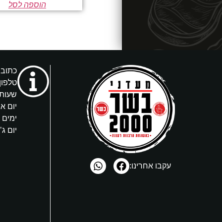
הוספה לסל
כתובת: 
טלפון
שעות 
יום א’
ימים ב’, ד
יום ג’ 4:00-9:00
עקבו אחרינו: