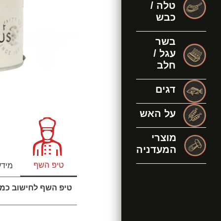
טלה /
כבש
בשר
עגל /
חלב
דגים
על האש
מוצרי
המעדניה
טיפ השף
מידע
טיפ השף לחישוב כמו